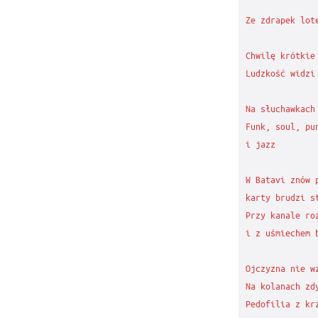
Ze zdrapek lote
Chwilę krótkie

Ludzkość widzi 
Na słuchawkach

Funk, soul, pun
i jazz

W Batavi znów p
karty brudzi st
Przy kanale roz
i z uśmiechem b
Ojczyzna nie wz
Na kolanach zdy
Pedofilia z krz