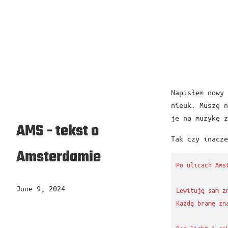
Napisłem nowy 
nieuk. Muszę n
je na muzykę z
AMS - tekst o
Tak czy inacze
Amsterdamie
Po ulicach Amst
June 9, 2024
Lewituję sam zn
Każdą bramę zna