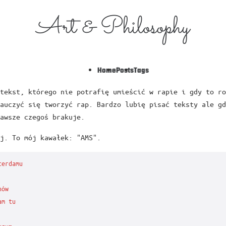
Art & Philosophy
Home
Posts
Tags
tekst, którego nie potrafię umieścić w rapie i gdy to ro
auczyć się tworzyć rap. Bardzo lubię pisać teksty ale gd
awsze czegoś brakuje.
j. To mój kawałek: "AMS".
erdamu

ów

m tu
