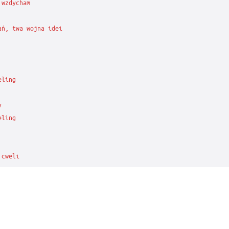
wzdycham

ń, twa wojna idei

ling



ling

 cweli