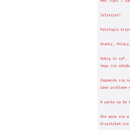
Red light i sak
Szłyszysz?

Patologia krzyc
Niemcy, Polacy,
Robią tu syf,

tego nie odzoba
Zapowida się na
Geen probleem m
W parku na De 
Nie woże się w 
Kryształem nie 