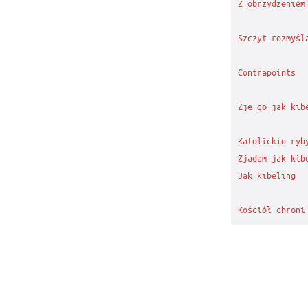
Z obrzydzeniem 
Szczyt rozmyśla
Contrapoints

Zje go jak kibe
Katolickie ryby
Zjadam jak kibe
Jak kibeling

Kościół chroni