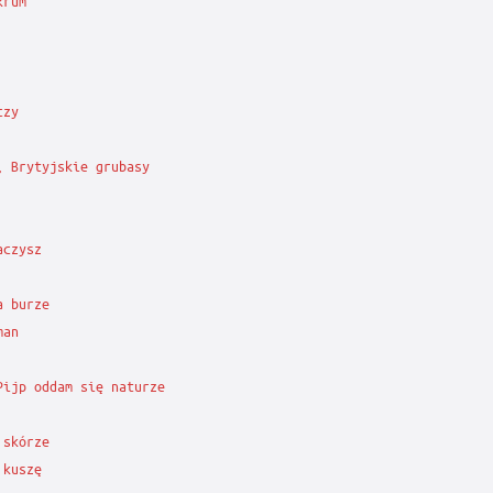
rum

zy

 Brytyjskie grubasy

czysz

 burze

an

Pijp oddam się naturze

skórze

kuszę
