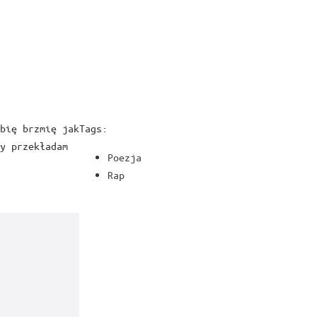
bię brzmię jak
Tags:
y przekładam
Poezja
Rap