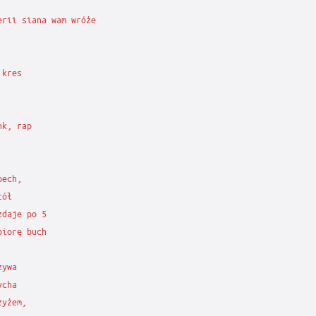
rii siana wam wróże

kres

k, rap

ech,

ół

daje po 5

iorę buch

ywa

cha

yżem,
